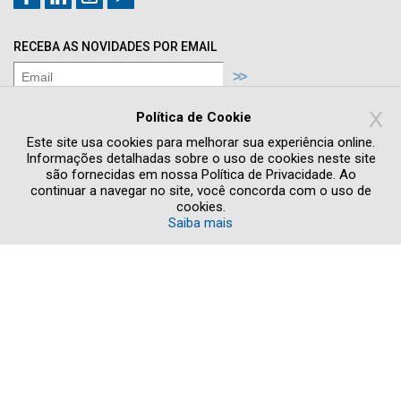
RECEBA AS NOVIDADES POR EMAIL
Concordo com os termos de
Política de
X
Privacidade
Política de Cookie
Quero receber novidades e promoções
Este site usa cookies para melhorar sua experiência online.
Informações detalhadas sobre o uso de cookies neste site
são fornecidas em nossa Política de Privacidade. Ao
continuar a navegar no site, você concorda com o uso de
cookies.
Saiba mais