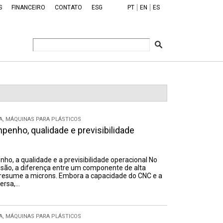
S
FINANCEIRO
CONTATO
ESG
PT
EN
ES
A
,
MÁQUINAS PARA PLÁSTICOS
enho, qualidade e previsibilidade
enho, a qualidade e a previsibilidade operacional No
isão, a diferença entre um componente de alta
 resume a microns. Embora a capacidade do CNC e a
ersa,…
A
,
MÁQUINAS PARA PLÁSTICOS