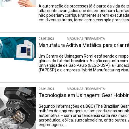
A automação de processos já é parte da vida de 
altamente avançados que desempenham tarefas m
não poderiam corriqueiramente serem executada
em diversas áreas, tome como exemplo processos
03.05.2021
MÁQUINAS-FERRAMENTA
Manufatura Aditiva Metálica para criar r
Um Centro de Usinagem Romi está sendo o respons
glórias do futebol brasileiro. A ação conjunta co
Universidade de São Paulo (EESC-USP), a Fundaç
(FAPESP) e a empresa Hybrid Manufacturing visa
06.04.2021
MÁQUINAS-FERRAMENTA
Tecnologias em Usinagem: Gear Hobbing
Segundo informações da BGC (The Brazilian Gea
milhões de engrenagens sejam produzidas anualme
automotiva – com uma tendência cada vez maior 
aeronáutica, eólica, sucroalcooleira, entre outras.
engrenagens,…