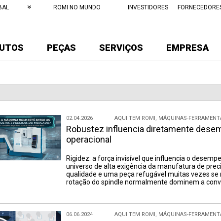
BAL
ROMI NO MUNDO
INVESTIDORES
FORNECEDORE
UTOS
PEÇAS
SERVIÇOS
EMPRESA
02.04.2026
AQUI TEM ROMI
,
MÁQUINAS-FERRAMENT
Robustez influencia diretamente desemp
operacional
Rigidez: a força invisível que influencia o desemp
universo de alta exigência da manufatura de prec
qualidade e uma peça refugável muitas vezes se
rotação do spindle normalmente dominem a conv
06.06.2024
AQUI TEM ROMI
,
MÁQUINAS-FERRAMENT