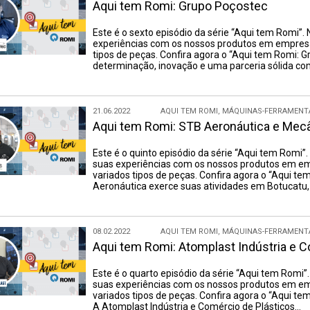
Aqui tem Romi: Grupo Poçostec
Este é o sexto episódio da série “Aqui tem Romi”.
experiências com os nossos produtos em empresas
tipos de peças. Confira agora o “Aqui tem Romi: 
determinação, inovação e uma parceria sólida c
21.06.2022
AQUI TEM ROMI
,
MÁQUINAS-FERRAMENT
Aqui tem Romi: STB Aeronáutica e Mecâ
Este é o quinto episódio da série “Aqui tem Romi”
suas experiências com os nossos produtos em emp
variados tipos de peças. Confira agora o “Aqui 
Aeronáutica exerce suas atividades em Botucatu, 
08.02.2022
AQUI TEM ROMI
,
MÁQUINAS-FERRAMENT
Aqui tem Romi: Atomplast Indústria e C
Este é o quarto episódio da série “Aqui tem Romi”
suas experiências com os nossos produtos em emp
variados tipos de peças. Confira agora o “Aqui te
A Atomplast Indústria e Comércio de Plásticos…