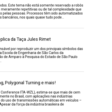
todos. Este tema não está somente reservado a robôs
eramente repetitivas ou de tal complexidade que
s pelas pessoas. Processos têm sido automatizados
 bancários, nos quais quase tudo pode…
éplica da Taça Jules Rimet
ável por reproduzir um dos principais símbolos das
m a Escola de Engenharia de São Carlos da
ão de Amparo à Pesquisa do Estado de São Paulo
…
, Polygonal Turning e mais!
r Conference ITA-WZL), estima-se que mais de cem
nte no Brasil, com aplicações nas indústrias
do uso de transmissões automáticas em veículos –
 Apesar da força da indústria brasileira de