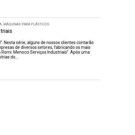
A
,
MÁQUINAS PARA PLÁSTICOS
riais
”. Nesta série, alguns de nossos clientes contarão
resas de diversos setores, fabricando os mais
m Romi: Menocci Serviços Industriais”. Após uma
trias do…