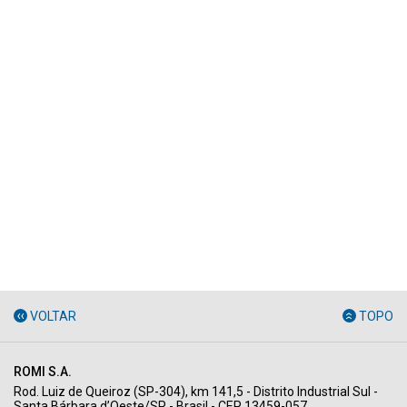
VOLTAR
TOPO
ROMI S.A.
Rod. Luiz de Queiroz (SP-304), km 141,5 - Distrito Industrial Sul -
Santa Bárbara d’Oeste/SP - Brasil - CEP 13459-057