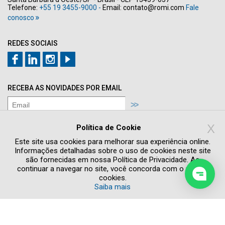
Telefone:
+55 19 3455-9000 -
Email:
contato@romi.com
Fale
conosco
REDES SOCIAIS
RECEBA AS NOVIDADES POR EMAIL
Concordo com os termos de
Política de
X
Privacidade
Política de Cookie
Quero receber novidades e promoções
Este site usa cookies para melhorar sua experiência online.
Informações detalhadas sobre o uso de cookies neste site
são fornecidas em nossa Política de Privacidade. Ao
continuar a navegar no site, você concorda com o uso de
cookies.
Saiba mais