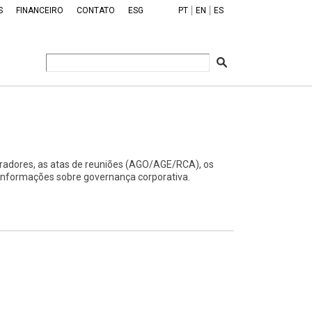
S
FINANCEIRO
CONTATO
ESG
PT
EN
ES
radores, as atas de reuniões (AGO/AGE/RCA), os
 informações sobre governança corporativa.