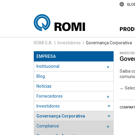
GLO
PROD
ROMI S.A.
|
Investidores
|
Governança Corporativa
INVESTI
EMPRESA
Gove
Institucional
››
Saiba c
Blog
comunic
Notícias
← Selec
Fornecedores
››
Investidores
››
COMPART
Governança Corporativa
››
Compliance
››