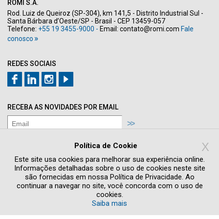
ROMI S.A.
Rod. Luiz de Queiroz (SP-304), km 141,5 - Distrito Industrial Sul -
Santa Bárbara d’Oeste/SP - Brasil - CEP 13459-057
Telefone:
+55 19 3455-9000 -
Email:
contato@romi.com
Fale
conosco
REDES SOCIAIS
RECEBA AS NOVIDADES POR EMAIL
Concordo com os termos de
Política de
X
Privacidade
Política de Cookie
Quero receber novidades e promoções
Este site usa cookies para melhorar sua experiência online.
Informações detalhadas sobre o uso de cookies neste site
são fornecidas em nossa Política de Privacidade. Ao
continuar a navegar no site, você concorda com o uso de
cookies.
Saiba mais