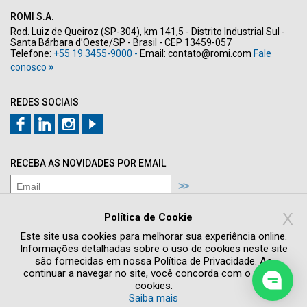
ROMI S.A.
Rod. Luiz de Queiroz (SP-304), km 141,5 - Distrito Industrial Sul -
Santa Bárbara d’Oeste/SP - Brasil - CEP 13459-057
Telefone:
+55 19 3455-9000 -
Email:
contato@romi.com
Fale
conosco
REDES SOCIAIS
RECEBA AS NOVIDADES POR EMAIL
Concordo com os termos de
Política de
X
Privacidade
Política de Cookie
Quero receber novidades e promoções
Este site usa cookies para melhorar sua experiência online.
Informações detalhadas sobre o uso de cookies neste site
são fornecidas em nossa Política de Privacidade. Ao
continuar a navegar no site, você concorda com o uso de
cookies.
Saiba mais