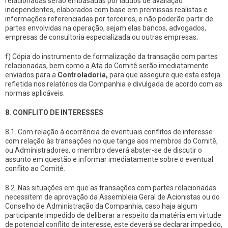
relacionadas serão embasadas por laudos de avaliação
independentes, elaborados com base em premissas realistas e
informações referenciadas por terceiros, e não poderão partir de
partes envolvidas na operação, sejam elas bancos, advogados,
empresas de consultoria especializada ou outras empresas;
f) Cópia do instrumento de formalização da transação com partes
relacionadas, bem como a Ata do Comitê serão imediatamente
enviados para a
Controladoria,
para que assegure que esta esteja
refletida nos relatórios da Companhia e divulgada de acordo com as
normas aplicáveis.
8. CONFLITO DE INTERESSES
8.1. Com relação à ocorrência de eventuais conflitos de interesse
com relação às transações no que tange aos membros do Comitê,
ou Administradores, o membro deverá abster-se de discutir o
assunto em questão e informar imediatamente sobre o eventual
conflito ao Comitê.
8.2. Nas situações em que as transações com partes relacionadas
necessitem de aprovação da Assembleia Geral de Acionistas ou do
Conselho de Administração da Companhia, caso haja algum
participante impedido de deliberar a respeito da matéria em virtude
de potencial conflito de interesse, este deverá se declarar impedido,