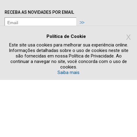
RECEBA AS NOVIDADES POR EMAIL
Concordo com os termos de
Política de
X
Privacidade
Política de Cookie
Quero receber novidades e promoções
Este site usa cookies para melhorar sua experiência online.
Informações detalhadas sobre o uso de cookies neste site
são fornecidas em nossa Política de Privacidade. Ao
continuar a navegar no site, você concorda com o uso de
cookies.
Saiba mais