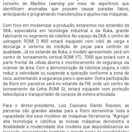
conceito de
Machine Learning
por meio de algoritmos que
identificam anomalias que possam causar paradas fabris,
antecipando e programando manutenções e ajustes nas máquinas.
Com foco em modernizar a produção, estaremos nos estandes da
SKA, especialista em tecnologia industrial e da Kuka, grande
fabricante no segmento de robótica. No espaço da SKA, o centro de
usinagem ROMI D 800 estará equipado com robô de carga e
descarga e sistema de medição de peças para controle de
qualidade. Já no estande da Kuka, o modelo apresentado será um
centro de torneamento vertical ROMI VTL 700R que estará com a
parte frontal da célula aberta e monitoramento de segurança via
scanner de área. Com a demonstração de robótica segura, o robô
reduz a velocidade ou suspende a operação conforme a zona de
risco, aumentando a segurança para o operador. Outra participação
da Romi em parceiros será no estande da FW, onde um centro de
torneamento da Linha ROMI GL estará equipado com proteção
telescópica e transportador de cavacos de esteira articulada.
Para o diretor-presidente, Luiz Cassiano Rando Rosolen, as
parcerias são grandes aliadas para a Romi demonstrar toda a
capacidade dos seus modelos de máquinas-ferramenta. “Agregar
alta tecnologia e robótica as nossas máquinas demonstra a
flexibilidade e modernidade dos modelos que disponibilizamos ao