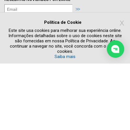
Concordo com os termos de
Política de
X
Privacidade
Política de Cookie
Quero receber novidades e promoções
Este site usa cookies para melhorar sua experiência online.
Informações detalhadas sobre o uso de cookies neste site
são fornecidas em nossa Política de Privacidade. Ao
continuar a navegar no site, você concorda com o uso de
cookies.
Saiba mais
Copyright © 2026 Todos os direitos reservados