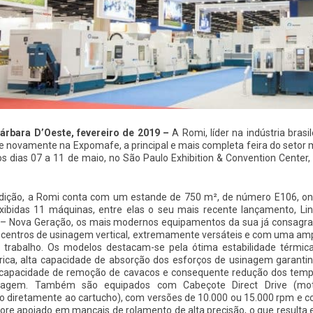
árbara D’Oeste, fevereiro de 2019 –
A Romi, líder na indústria bras
e novamente na Expomafe, a principal e mais completa feira do setor
os dias 07 a 11 de maio, no São Paulo Exhibition & Convention Cente
dição, a Romi conta com um estande de 750 m², de número E106, o
xibidas 11 máquinas, entre elas o seu mais recente lançamento, Li
– Nova Geração, os mais modernos equipamentos da sua já consagr
e centros de usinagem vertical, extremamente versáteis e com uma am
 trabalho. Os modelos destacam-se pela ótima estabilidade térmic
ica, alta capacidade de absorção dos esforços de usinagem garanti
capacidade de remoção de cavacos e consequente redução dos tem
nagem. Também são equipados com Cabeçote Direct Drive (mo
o diretamente ao cartucho), com versões de 10.000 ou 15.000 rpm e 
vore apoiado em mancais de rolamento de alta precisão, o que resulta