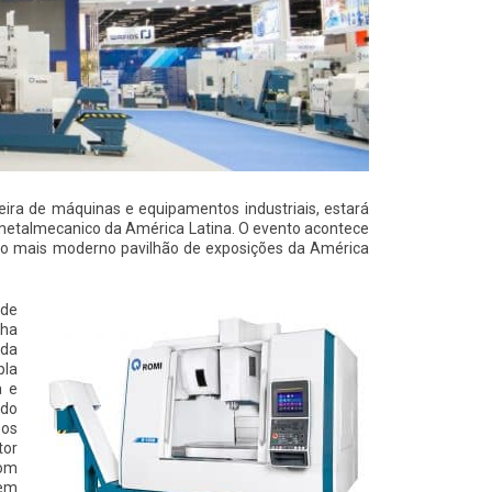
ileira de máquinas e equipamentos industriais, estará
 metalmecanico da América Latina. O evento acontece
r, o mais moderno pavilhão de exposições da América
nde
nha
ada
pla
a e
ndo
pos
tor
com
 em