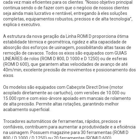
cada vez mais eficientes para os clientes. “Nosso objetivo principal
continua sendo o de fazer com que o negócio de nossos clientes
seja ainda mais lucrativo e rentável, entregando à eles soluções
completas, equipamentos robustos, precisos e de alta tecnologia”,
explica o executivo.
A estrutura da nova geração da Linha ROMI D proporciona ótima
estabilidade térmica e geométrica, rigidez e alta capacidade de
absorção dos esforços de usinagem, possibilitando altas taxas de
remoção de cavacos. Todos os eixos são equipados com GUIAS
LINEARES de rolos (ROMI D 800, D 1000 e D 1250) ou de esferas
(ROMI D 600), que garantem altas velocidades de avanço de até
40m/min, excelente precisão de movimentos e posicionamento dos
eixos.
Os modelos são equipados com Cabeçote Direct Drive (motor
acoplado diretamente ao cartucho), com versões de 10.000 ou
15.000 rpm e com eixo-árvore apoiado em mancais de rolamento
de alta precisão. Permite altas rotações, garantindo melhor
acabamento superficial.
Trocadores automáticos de ferramentas, rápidos, precisos e
confiáveis, contribuem para aumentar a produtividade e a eficiência
na usinagem. Possuem magazine para 30 ferramentas (ROMI D
800 / D 1000 / D 1250) ou 20 ferramentas (ROMI D 600).