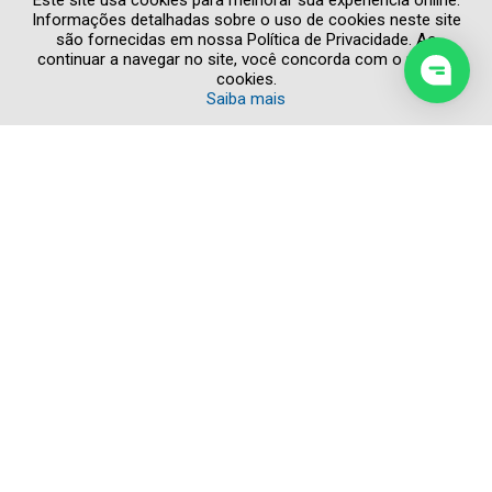
Este site usa cookies para melhorar sua experiência online.
Informações detalhadas sobre o uso de cookies neste site
são fornecidas em nossa Política de Privacidade. Ao
continuar a navegar no site, você concorda com o uso de
cookies.
Saiba mais
Copyright © 2026 Todos os direitos reservados
POLÍTICA DE PRIVACIDADE
AVISO LEGAL
DENÚNCIA ÉTICA
CRÉDITOS