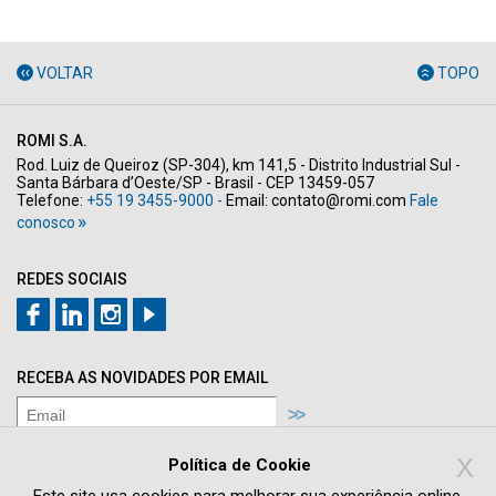
VOLTAR
TOPO
ROMI S.A.
Rod. Luiz de Queiroz (SP-304), km 141,5 - Distrito Industrial Sul -
Santa Bárbara d’Oeste/SP - Brasil - CEP 13459-057
Telefone:
+55 19 3455-9000 -
Email:
contato@romi.com
Fale
conosco
REDES SOCIAIS
RECEBA AS NOVIDADES POR EMAIL
Concordo com os termos de
Política de
X
Privacidade
Política de Cookie
Quero receber novidades e promoções