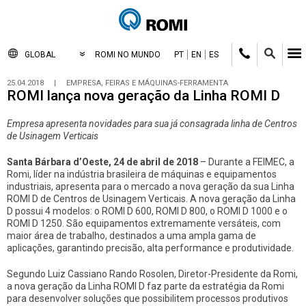
GLOBAL
ROMI NO MUNDO
PT
EN
ES
25.04.2018
|
EMPRESA, FEIRAS E MÁQUINAS-FERRAMENTA
ROMI lança nova geração da Linha ROMI D
Empresa apresenta novidades para sua já consagrada linha de Centros
de Usinagem Verticais
Santa Bárbara d’Oeste, 24 de abril de 2018
– Durante a FEIMEC, a
Romi, líder na indústria brasileira de máquinas e equipamentos
industriais, apresenta para o mercado a nova geração da sua Linha
ROMI D de Centros de Usinagem Verticais. A nova geração da Linha
D possui 4 modelos: o ROMI D 600, ROMI D 800, o ROMI D 1000 e o
ROMI D 1250. São equipamentos extremamente versáteis, com
maior área de trabalho, destinados a uma ampla gama de
aplicações, garantindo precisão, alta performance e produtividade.
Segundo Luiz Cassiano Rando Rosolen, Diretor-Presidente da Romi,
a nova geração da Linha ROMI D faz parte da estratégia da Romi
para desenvolver soluções que possibilitem processos produtivos