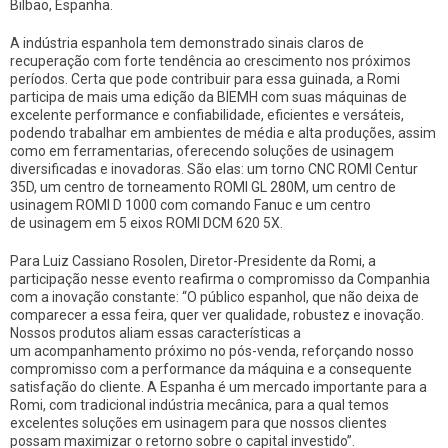
Bilbao, Espanha.
A indústria espanhola tem demonstrado sinais claros de
recuperação com forte tendência ao crescimento nos próximos
períodos. Certa que pode contribuir para essa guinada, a Romi
participa de mais uma edição da BIEMH com suas máquinas de
excelente performance e confiabilidade, eficientes e versáteis,
podendo trabalhar em ambientes de média e alta produções, assim
como em ferramentarias, oferecendo soluções de usinagem
diversificadas e inovadoras. São elas: um torno CNC ROMI Centur
35D, um centro de torneamento ROMI GL 280M, um centro de
usinagem ROMI D 1000 com comando Fanuc e um centro
de usinagem em 5 eixos ROMI DCM 620 5X.
Para Luiz Cassiano Rosolen, Diretor-Presidente da Romi, a
participação nesse evento reafirma o compromisso da Companhia
com a inovação constante: “O público espanhol, que não deixa de
comparecer a essa feira, quer ver qualidade, robustez e inovação.
Nossos produtos aliam essas características a
um acompanhamento próximo no pós-venda, reforçando nosso
compromisso com a performance da máquina e a consequente
satisfação do cliente. A Espanha é um mercado importante para a
Romi, com tradicional indústria mecânica, para a qual temos
excelentes soluções em usinagem para que nossos clientes
possam maximizar o retorno sobre o capital investido”.