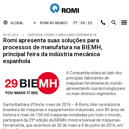
GLOBAL
ROMI NO MUNDO
PT
EN
ES
30.05.2016
|
EMPRESA, FEIRAS E MÁQUINAS-FERRAMENTA
Romi apresenta suas soluções para
processos de manufatura na BIEMH,
principal feira da indústria mecânica
espanhola
A Companhia estará ao lado dos
principais fabricantes de
máquinas-ferramenta do mundo
apresentando sua
tecnologia para
os mais diversos segmentos.
Santa Bárbara d’Oeste, maio de 2016 – A Romi, líder na indústria
brasileira de máquinas e equipamentos industriais, com 85 anos de
história e mais de 150 mil máquinas instaladas por todo o mundo,
participará da 29ª edição da BIEMH, mostra bianual de máquinas-
ferramenta, que acontece de 30 de maio a 4 de junho de 2016, em