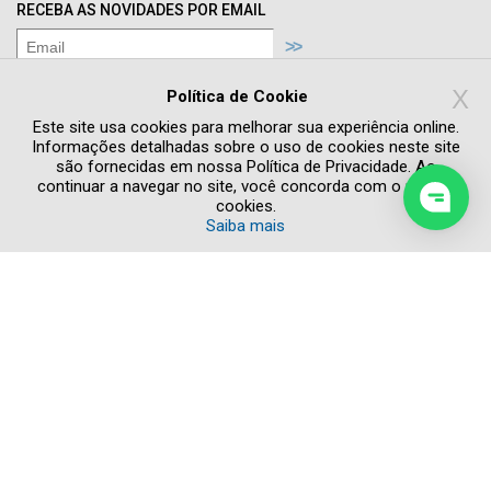
RECEBA AS NOVIDADES POR EMAIL
Concordo com os termos de
Política de
X
Privacidade
Política de Cookie
Quero receber novidades e promoções
Este site usa cookies para melhorar sua experiência online.
Informações detalhadas sobre o uso de cookies neste site
são fornecidas em nossa Política de Privacidade. Ao
continuar a navegar no site, você concorda com o uso de
cookies.
Saiba mais