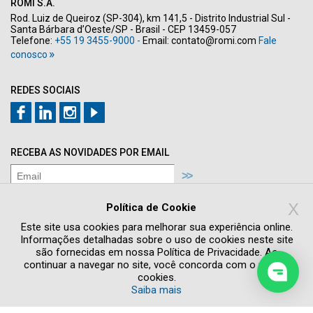
ROMI S.A.
Rod. Luiz de Queiroz (SP-304), km 141,5 - Distrito Industrial Sul -
Santa Bárbara d’Oeste/SP - Brasil - CEP 13459-057
Telefone:
+55 19 3455-9000 -
Email:
contato@romi.com
Fale
conosco
REDES SOCIAIS
RECEBA AS NOVIDADES POR EMAIL
Concordo com os termos de
Política de
X
Privacidade
Política de Cookie
Quero receber novidades e promoções
Este site usa cookies para melhorar sua experiência online.
Informações detalhadas sobre o uso de cookies neste site
são fornecidas em nossa Política de Privacidade. Ao
continuar a navegar no site, você concorda com o uso de
cookies.
Saiba mais