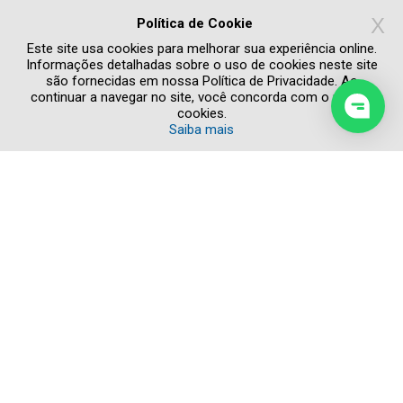
Concordo com os termos de
Política de
X
Privacidade
Política de Cookie
Quero receber novidades e promoções
Este site usa cookies para melhorar sua experiência online.
Informações detalhadas sobre o uso de cookies neste site
são fornecidas em nossa Política de Privacidade. Ao
continuar a navegar no site, você concorda com o uso de
cookies.
Saiba mais
Copyright © 2026 Todos os direitos reservados
POLÍTICA DE PRIVACIDADE
AVISO LEGAL
DENÚNCIA ÉTICA
CRÉDITOS