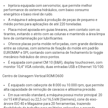
Injetora equipada com servomotor, que permite melhor
performance do sistema hidráulico, com baixo consumo
energético e baixo nível de ruído.
A máquina é adequada à produção de peças de pequeno e
médio portes para aplicações de até 220 toneladas.
Placa móvel apoiada em guias lineares, sem contato com os
tirantes, evitando o atrito com as colunas e mantendo a área limpa
livre de contaminação por lubrificantes.
Oferece placas porta-molde reforçadas, com grande distância
entre as colunas, com sistema de fixação do molde em padrão
EUROMAP e SPI, contando com sistema de fechamento bi-toggle
mecânico-hidráulico de cinco pontos.
É equipada com painel CM 10 (B&R), display touchscreen, com
monitor 10,4” VGA colorido, duas entradas USB e Ethernet 10/100.
Centro de Usinagem Vertical ROMI D600
É equipado com cabeçote de 8.000 ou 10.000 rpm, que permite
alta capacidade de remoção de cavacos e altíssima precisão.
Em sua versão standard, a máquina possui motor principal: 20
cv/15 kW (Fanuc) ou 22,5 cv/16,5 kW (Siemens), cone do eixo-
árvore ISO 40 e Magazine para 20 ferramentas, trazendo
flexibilidade de trabalho para múltiplas aplicações e gerando