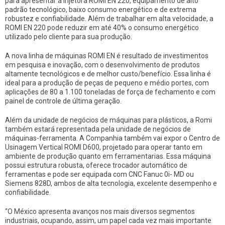
para apresentar a injetora ROMI EN 220, equipamento de alto
padrão tecnológico, baixo consumo energético e de extrema
robustez e confiabilidade. Além de trabalhar em alta velocidade, a
ROMI EN 220 pode reduzir em até 40% o consumo energético
utilizado pelo cliente para sua produção.
A nova linha de máquinas ROMI EN é resultado de investimentos
em pesquisa e inovação, com o desenvolvimento de produtos
altamente tecnológicos e de melhor custo/benefício. Essa linha é
ideal para a produção de peças de pequeno e médio portes, com
aplicações de 80 a 1.100 toneladas de força de fechamento e com
painel de controle de última geração.
Além da unidade de negócios de máquinas para plásticos, a Romi
também estará representada pela unidade de negócios de
máquinas-ferramenta. A Companhia também vai expor o Centro de
Usinagem Vertical ROMI D600, projetado para operar tanto em
ambiente de produção quanto em ferramentarias. Essa máquina
possui estrutura robusta, oferece trocador automático de
ferramentas e pode ser equipada com CNC Fanuc 0i- MD ou
Siemens 828D, ambos de alta tecnologia, excelente desempenho e
confiabilidade.
“O México apresenta avanços nos mais diversos segmentos
industriais, ocupando, assim, um papel cada vez mais importante