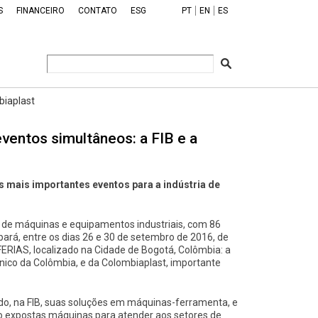
S
FINANCEIRO
CONTATO
ESG
PT
EN
ES
biaplast
ventos simultâneos: a FIB e a
 mais importantes eventos para a indústria de
ra de máquinas e equipamentos industriais, com 86
pará, entre os dias 26 e 30 de setembro de 2016, de
FERIAS, localizado na Cidade de Bogotá, Colômbia: a
ânico da Colômbia, e da Colombiaplast, importante
o, na FIB, suas soluções em máquinas-ferramenta, e
o expostas máquinas para atender aos setores de