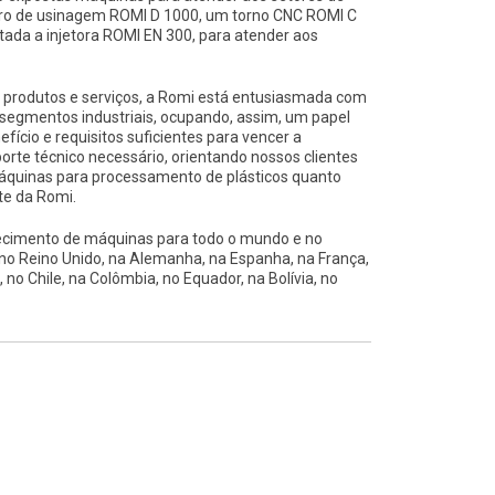
entro de usinagem ROMI D 1000, um torno CNC ROMI C
ada a injetora ROMI EN 300, para atender aos
s produtos e serviços, a Romi está entusiasmada com
segmentos industriais, ocupando, assim, um papel
ício e requisitos suficientes para vencer a
rte técnico necessário, orientando nossos clientes
máquinas para processamento de plásticos quanto
te da Romi.
necimento de máquinas para todo o mundo e no
 no Reino Unido, na Alemanha, na Espanha, na França,
 no Chile, na Colômbia, no Equador, na Bolívia, no