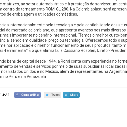
e matrizes, ao setor automobilístico e à prestação de serviços: um c
m centro de torneamento ROMI GL 280. Na Colombiaplast, será apresent
os de embalagem e utilidades domésticas.
cida internacionalmente pela tecnologia e pela confiabilidade dos seu
cial do mercado colombiano, que apresenta avanços nos mais diversos 
z mais importante no cenário internacional. “Temos o melhor custo-benef
ência, sendo em qualidade, preço ou tecnologia. Oferecemos todo o supo
 melhor aplicação e o melhor funcionamento de seus produtos, tanto 
s-ferramenta.” É o que afirma Luiz Cassiano Rosolen, Diretor-Presiden
ndo bens de capital desde 1944, a Romi conta com experiência no for
amento de vendas e serviços por meio de suas subsidiárias localizadas
a, nos Estados Unidos e no México, além de representantes na Argentina,
i, no Peru e na Venezuela.
ILHAR
Compartilhar
Tweet
Share