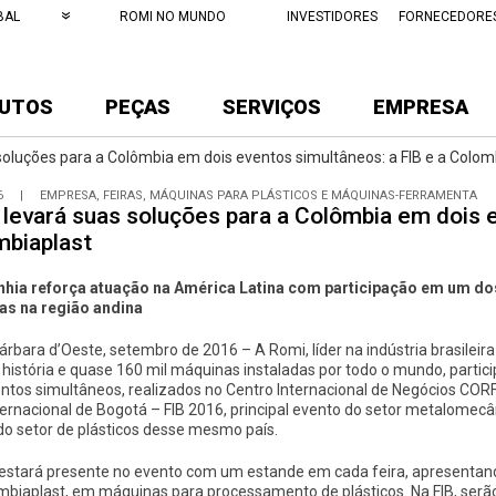
BAL
ROMI NO MUNDO
INVESTIDORES
FORNECEDORE
UTOS
PEÇAS
SERVIÇOS
EMPRESA
soluções para a Colômbia em dois eventos simultâneos: a FIB e a Colom
6
|
EMPRESA, FEIRAS, MÁQUINAS PARA PLÁSTICOS E MÁQUINAS-FERRAMENTA
levará suas soluções para a Colômbia em dois e
mbiaplast
ia reforça atuação na América Latina com participação em um dos
s na região andina
árbara d’Oeste, setembro de 2016 – A Romi, líder na indústria brasilei
história e quase 160 mil máquinas instaladas por todo o mundo, partici
entos simultâneos, realizados no Centro Internacional de Negócios COR
nternacional de Bogotá – FIB 2016, principal evento do setor metalomec
do setor de plásticos desse mesmo país.
estará presente no evento com um estande em cada feira, apresentand
mbiaplast, em máquinas para processamento de plásticos. Na FIB, serã