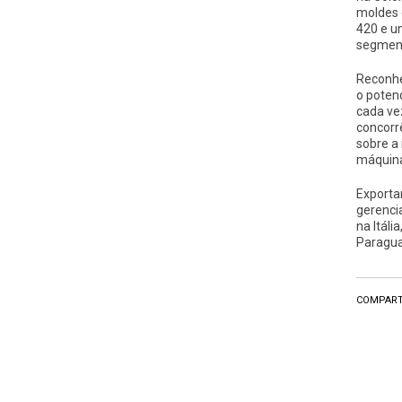
moldes 
420 e u
segment
Reconhe
o poten
cada ve
concorr
sobre a
máquina
Exporta
gerenci
na Itáli
Paragua
COMPART