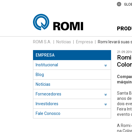
GLO
PROD
ROMI S.A.
|
Notícias
|
Empresa
|
Romi levará suas 
21.09.201
EMPRESA
Romi 
Colo
Institucional
››
Blog
Companh
máquina
Notícias
Santa B
Fornecedores
››
anos de 
Investidores
dois ev
››
Feira I
Fale Conosco
evento 
A Romi 
na Colo