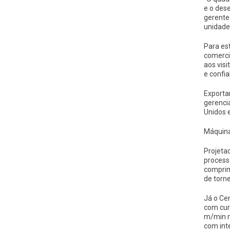
e o des
gerente
unidade
Para es
comerci
aos vis
e confia
Exporta
gerenci
Unidos 
Máquina
Projeta
process
comprim
de torn
Já o Ce
com cur
m/min n
com int