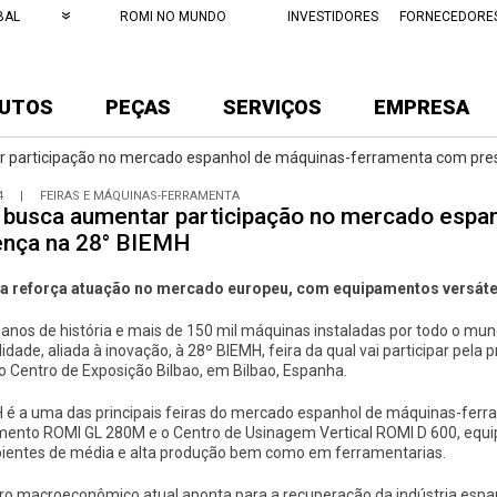
BAL
ROMI NO MUNDO
INVESTIDORES
FORNECEDORE
UTOS
PEÇAS
SERVIÇOS
EMPRESA
 participação no mercado espanhol de máquinas-ferramenta com pre
4
|
FEIRAS E MÁQUINAS-FERRAMENTA
 busca aumentar participação no mercado espa
ença na 28° BIEMH
 reforça atuação no mercado europeu, com equipamentos versátei
anos de história e mais de 150 mil máquinas instaladas por todo o mund
lidade, aliada à inovação, à 28º BIEMH, feira da qual vai participar pela p
no Centro de Exposição Bilbao, em Bilbao, Espanha.
 é a uma das principais feiras do mercado espanhol de máquinas-ferram
ento ROMI GL 280M e o Centro de Usinagem Vertical ROMI D 600, equip
entes de média e alta produção bem como em ferramentarias.
ro macroeconômico atual aponta para a recuperação da indústria espan