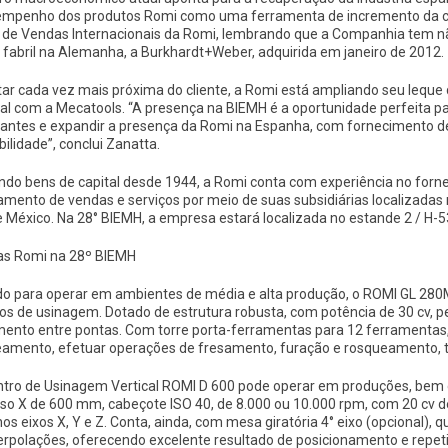
empenho dos produtos Romi como uma ferramenta de incremento da co
 de Vendas Internacionais da Romi, lembrando que a Companhia tem 
 fabril na Alemanha, a Burkhardt+Weber, adquirida em janeiro de 2012.
tar cada vez mais próxima do cliente, a Romi está ampliando seu leque
al com a Mecatools. “A presença na BIEMH é a oportunidade perfeita p
itantes e expandir a presença da Romi na Espanha, com fornecimento de
bilidade”, conclui Zanatta.
ndo bens de capital desde 1944, a Romi conta com experiência no for
amento de vendas e serviços por meio de suas subsidiárias localizadas
e México. Na 28° BIEMH, a empresa estará localizada no estande 2 / H-5
s Romi na 28º BIEMH
do para operar em ambientes de média e alta produção, o ROMI GL 280M
os de usinagem. Dotado de estrutura robusta, com potência de 30 cv, 
ento entre pontas. Com torre porta-ferramentas para 12 ferramentas, f
eamento, efetuar operações de fresamento, furação e rosqueamento, 
ntro de Usinagem Vertical ROMI D 600 pode operar em produções, bem 
so X de 600 mm, cabeçote ISO 40, de 8.000 ou 10.000 rpm, com 20 cv de
os eixos X, Y e Z. Conta, ainda, com mesa giratória 4° eixo (opcional)
erpolações, oferecendo excelente resultado de posicionamento e repetit