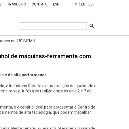
S
FINANCEIRO
CONTATO
ESG
PT
EN
ES
sença na 28° BIEMH
nhol de máquinas-ferramenta com
s e de alta performance
o, a Indústrias Romi leva sua tradição de qualidade e
rimeira vez. A feira se realiza entre os dias 2 e 7 de
enta, e o cenário ideal para apresentar o Centro de
amentos de alta tecnologia, que podem trabalhar
hola. Neste cenário, queremos oferecer a qualidade