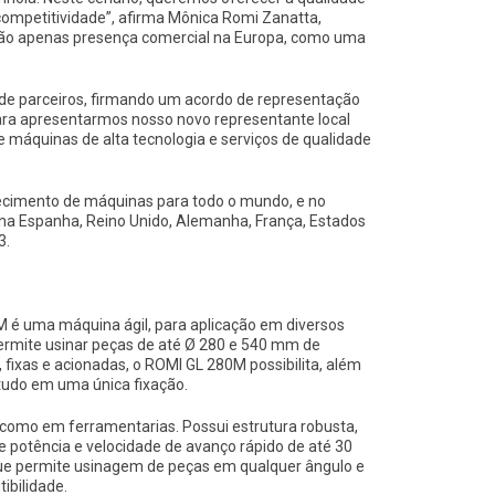
mpetitividade”, afirma Mônica Romi Zanatta,
não apenas presença comercial na Europa, como uma
 de parceiros, firmando um acordo de representação
ara apresentarmos nosso novo representante local
 máquinas de alta tecnologia e serviços de qualidade
necimento de máquinas para todo o mundo, e no
 na Espanha, Reino Unido, Alemanha, França, Estados
3.
 é uma máquina ágil, para aplicação em diversos
permite usinar peças de até Ø 280 e 540 mm de
ixas e acionadas, o ROMI GL 280M possibilita, além
tudo em uma única fixação.
como em ferramentarias. Possui estrutura robusta,
 potência e velocidade de avanço rápido de até 30
, que permite usinagem de peças em qualquer ângulo e
ibilidade.