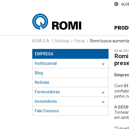
GLO
PROD
ROMI S.A.
|
Notícias
|
Feiras
|
Romi busca aumentar
02.06.201
EMPRESA
Romi
pres
Institucional
››
Blog
Empresa
Notícias
Com 84 
confiabi
Fornecedores
››
junho, 
Investidores
››
A BIEMH
Fale Conosco
Torneam
em ambi
“O quad