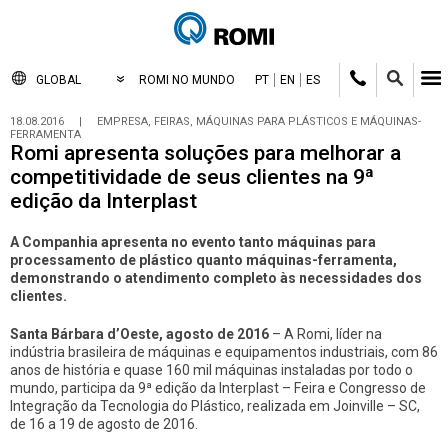
GLOBAL
ROMI NO MUNDO
PT
EN
ES
18.08.2016
|
EMPRESA, FEIRAS, MÁQUINAS PARA PLÁSTICOS E MÁQUINAS-
FERRAMENTA
Romi apresenta soluções para melhorar a
competitividade de seus clientes na 9ª
edição da Interplast
A Companhia apresenta no evento tanto máquinas para
processamento de plástico quanto máquinas-ferramenta,
demonstrando o atendimento completo às necessidades dos
clientes.
Santa Bárbara d’Oeste, agosto de 2016
– A Romi, líder na
indústria brasileira de máquinas e equipamentos industriais, com 86
anos de história e quase 160 mil máquinas instaladas por todo o
mundo, participa da 9ª edição da Interplast – Feira e Congresso de
Integração da Tecnologia do Plástico, realizada em Joinville – SC,
de 16 a 19 de agosto de 2016.