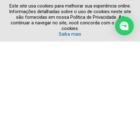
Quero receber novidades e promoções
Este site usa cookies para melhorar sua experiência online.
Informações detalhadas sobre o uso de cookies neste site
são fornecidas em nossa Política de Privacidade. Ao
continuar a navegar no site, você concorda com o uso de
cookies.
Saiba mais
Copyright © 2026 Todos os direitos reservados
POLÍTICA DE PRIVACIDADE
AVISO LEGAL
DENÚNCIA ÉTICA
CRÉDITOS