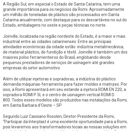
A Região Sul, em especial o Estado de Santa Catarina, tem uma
grande importância para os negócios da Romi. Aproximadamente
um milhão de toneladas de plástico são processados em Santa
Catarina anualmente, com destaque para os descartáveis no sul do
Estado, embalagens no oeste e peças técnicas no norte.
Joinville, localizada na região nordeste do Estado, é a maior e mais
industrial entre as cidades catarinenses. Entre as principais
atividades econômicas da cidade estão: indústria metalmecânica,
de material plástico, de fundição e têxtil. Joinville é também um dos
maiores polos ferramenteiros do Brasil, englobando desde
pequenos prestadores de serviços de usinagem até grandes
empresas do setor automotivo.
Além de utilizar injetoras e sopradoras, a indústria do plástico
demanda máquinas-ferramenta para fazer moldes e matrizes. Por
isso, a Romi apresentará em seu estande a injetora ROMI EN 220, a
sopradora ROMI P 5L e o centro de usinagem vertical ROMI D
800. Todos esses modelos são produzidos nas instalações da Romi,
em Santa Barbara d’Oeste – SP.
Segundo Luiz Cassiano Rosolen, Diretor-Presidente da Romi,
“Participar da Interplast é uma excelente oportunidade para a Romi,
pois levaremos aos transformadores locais as nossas soluções em