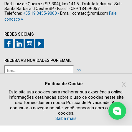
Rod. Luiz de Queiroz (SP-304), km 141,5 - Distrito Industrial Sul -
Santa Bárbara d’Oeste/SP - Brasil - CEP 13459-057
Telefone:
+55 19 3455-9000 -
Email:
contato@romi.com
Fale
conosco
REDES SOCIAIS
RECEBA AS NOVIDADES POR EMAIL
Concordo com os termos de
Política de
X
Privacidade
Política de Cookie
Quero receber novidades e promoções
Este site usa cookies para melhorar sua experiência online.
Informações detalhadas sobre o uso de cookies neste site
são fornecidas em nossa Política de Privacidade. Ao
continuar a navegar no site, você concorda com o uso de
cookies.
Saiba mais