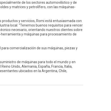
especialmente de los sectores automovilístico y de
ldes y matrices y petrolífero, con las máquinas-
us productos y servicios, Romi está entusiasmada con
dustria local. “Tenemos buenos requisitos para vencer
técnico necesario, orientando nuestros clientes sobre
as-herramienta y máquinas para procesamiento de
l para comercialización de sus máquinas, piezas y
l suministro de máquinas para todo el mundo y en
Reino Unido, Alemania, España, Francia, Italia,
sentantes ubicados en la Argentina, Chile,