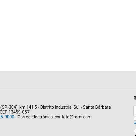
R
(SP-304), km 141,5 - Distrito Industrial Sul - Santa Bárbara
- CEP 13459-057
55-9000 -
Correo Electrónico:
contato@romi.com
P
p