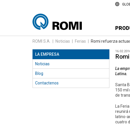
GLO
PROD
ROMI S.A.
|
Noticias
|
Ferias
|
Romi refuerza actuac
16.02.201
LA EMPRESA
Romi 
››
Noticias
La empre
Blog
Latina.
Contactenos
Santa Bá
150 mil 
de tran
La Feria
reunirá
latino-
cuatro d