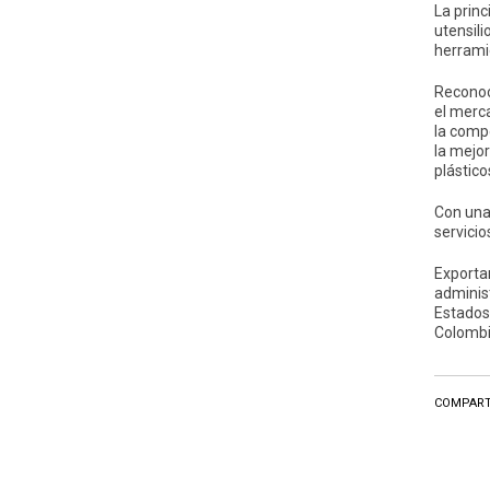
La princ
utensil
herrami
Reconoc
el merc
la compe
la mejo
plástico
Con una
servicio
Exporta
administ
Estados
Colombi
COMPART