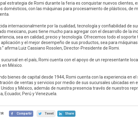
ipal estrategia de Romi durante la feria es conquistar nuevos clientes, 
ios domésticos, con las máquinas para procesamiento de plásticos, de mo
enta.
ida internacionalmente por la cualidad, tecnología y confiabilidad de s
ado mexicano, pues tiene mucho para agregar con el desarrollo de la in
tencia, sea en calidad, precio y tecnología. Ofrecemos todo el soporte 
r aplicación y el mejor desempeño de sus productos, sea para máquin
s.” afirma Luiz Cassiano Rosolen, Director-Presidente de Romi.
 sucursal en el país, Romi cuenta con el apoyo de un representante loca
s en México.
ndo bienes de capital desde 1944, Romi cuenta con la experiencia en e
ración de ventas y servicios por medio de sus sucursales ubicadas en el 
 Unidos y México, además de nuestra presencia través de nuestros repre
a, Ecuador, Perú y Venezuela.
IR
Compartir
Tweet
Share