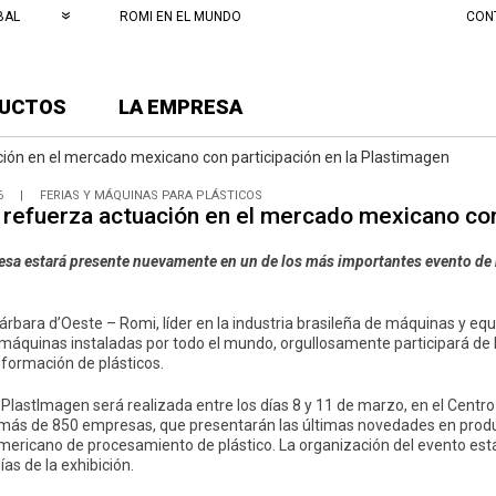
BAL
ROMI EN EL MUNDO
CON
UCTOS
LA EMPRESA
ión en el mercado mexicano con participación en la Plastimagen
6
|
FERIAS Y MÁQUINAS PARA PLÁSTICOS
refuerza actuación en el mercado mexicano con
sa estará presente nuevamente en un de los más importantes evento de n
rbara d’Oeste – Romi, líder en la industria brasileña de máquinas y equ
máquinas instaladas por todo el mundo, orgullosamente participará de l
sformación de plásticos.
 PlastImagen será realizada entre los días 8 y 11 de marzo, en el Cent
 más de 850 empresas, que presentarán las últimas novedades en produ
americano de procesamiento de plástico. La organización del evento est
ías de la exhibición.