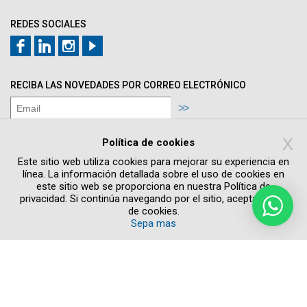
REDES SOCIALES
RECIBA LAS NOVEDADES POR CORREO ELECTRÓNICO
Estoy de acuerdo con los términos de la
Política de privacidad
X
Política de cookies
Acepto recibir informaciones y promociones
Este sitio web utiliza cookies para mejorar su experiencia en
por e-mail
línea. La información detallada sobre el uso de cookies en
este sitio web se proporciona en nuestra Política de
privacidad. Si continúa navegando por el sitio, acepta el uso
de cookies.
Sepa mas