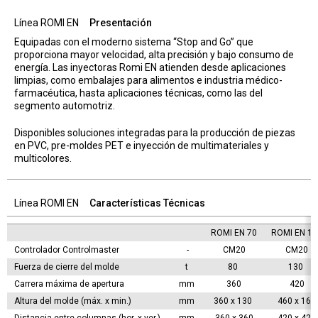
Línea ROMI EN
Presentación
Equipadas con el moderno sistema “Stop and Go” que
proporciona mayor velocidad, alta precisión y bajo consumo de
energía. Las inyectoras Romi EN atienden desde aplicaciones
limpias, como embalajes para alimentos e industria médico-
farmacéutica, hasta aplicaciones técnicas, como las del
segmento automotriz.
Disponibles soluciones integradas para la producción de piezas
en PVC, pre-moldes PET e inyección de multimateriales y
multicolores.
Línea ROMI EN
Características Técnicas
ROMI EN 70
ROMI EN 10
Controlador Controlmaster  
-
CM20
CM20
Fuerza de cierre del molde
t 
80 
130 
Carrera máxima de apertura
mm 
360
420
Altura del molde (máx. x min.)
mm 
360 x 130 
460 x 160
Distancia entre columnas (hor. x ver.)  
mm 
360 x 360
420 x 420