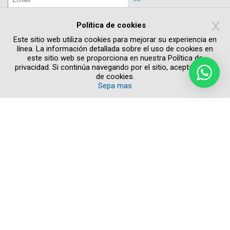
Estoy de acuerdo con los términos de la
Política de privacidad
X
Política de cookies
Acepto recibir informaciones y promociones
Este sitio web utiliza cookies para mejorar su experiencia en
por e-mail
línea. La información detallada sobre el uso de cookies en
este sitio web se proporciona en nuestra Política de
privacidad. Si continúa navegando por el sitio, acepta el uso
de cookies.
Sepa mas
Copyright © 2026 Todos los derechos reservados